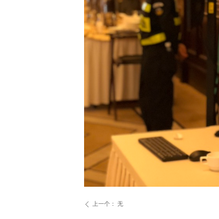
上一个：
无
ꄴ